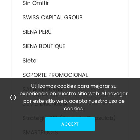
Sin Omitir
SWISS CAPITAL GROUP
SIENA PERU
SIENA BOUTIQUE
Siete
SOPORTE PROMOCIONAL
Utilizamos cookies para mejorar su
SAEG SECURITY
experiencia en nuestro sitio web. Al navegar
por este sitio web, acepta nuestro uso de
Stip El Diseñador
cookies.
Strategic SRL (Agencia Capsulab)
ACCEPT
SMARTPOOLS