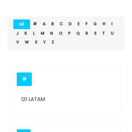
#
A
B
C
D
E
F
G
H
I
All
J
K
L
M
N
O
P
Q
R
S
T
U
V
W
X
Y
Z
#
121 LATAM