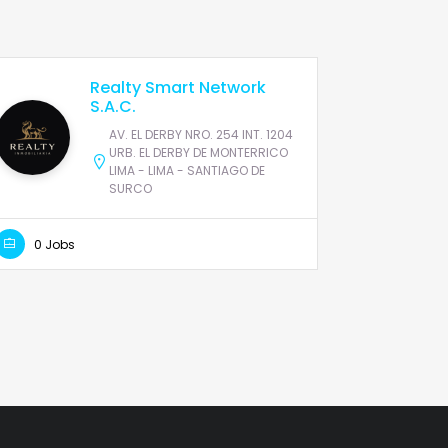
Realty Smart Network
S.A.C.
AV. EL DERBY NRO. 254 INT. 1204
URB. EL DERBY DE MONTERRICO
LIMA - LIMA - SANTIAGO DE
SURCO
0 Jobs
0 Jobs