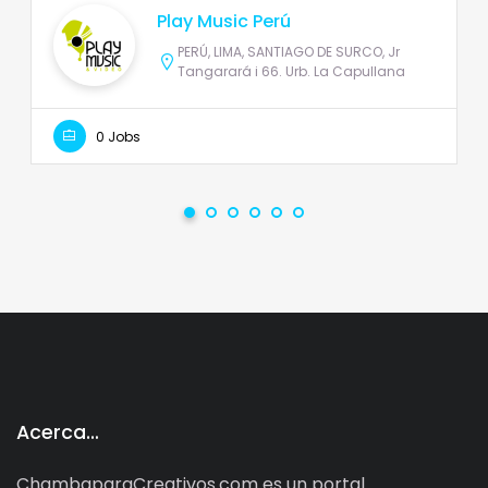
Play Music Perú
PERÚ, LIMA, SANTIAGO DE SURCO, Jr
Tangarará i 66. Urb. La Capullana
0 Jobs
Acerca…
ChambaparaCreativos.com es un portal