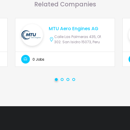
Related Companies
MTU Aero Engines AG
Calle Las Palmeras 435, Of.
302. San Isidro 15073, Peru
0 Jobs