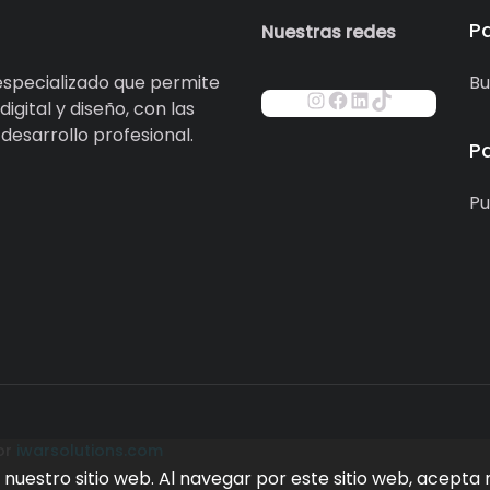
P
Nuestras redes
specializado que permite
Bu
igital y diseño, con las
esarrollo profesional.
P
Pu
or
iwarsolutions.com
nuestro sitio web. Al navegar por este sitio web, acepta 