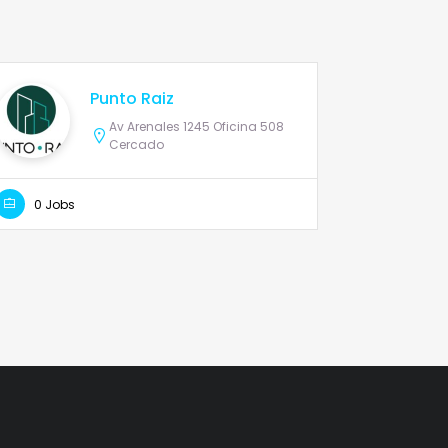
Punto Raiz
Av Arenales 1245 Oficina 508
Cercado
0 Jobs
0 Jobs