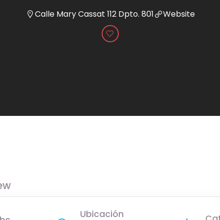
Calle Mary Cassat 112 Dpto. 801
Website
ew
Ubicación
Ca
bs