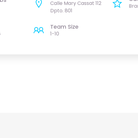
Calle Mary Cassat 112
Bra
Dpto. 801
Team Size
6
1-10