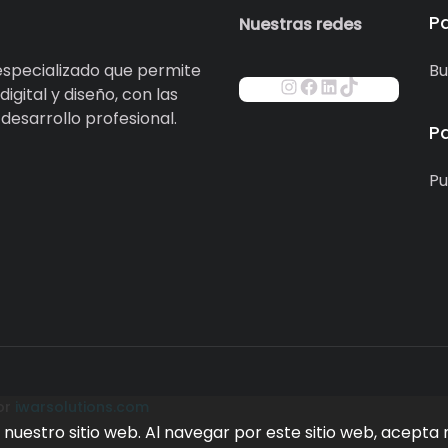
P
Nuestras redes
specializado que permite
Bu
igital y diseño, con las
esarrollo profesional.
P
Pu
or
iwarsolutions.com
nuestro sitio web. Al navegar por este sitio web, acepta 