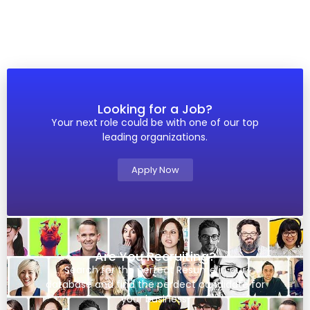
Looking for a Job?
Your next role could be with one of our top
leading organizations.
Apply Now
Are You Recruiting?
Search for the perfect Resume in our
database and find the perdect candidate for
your business.