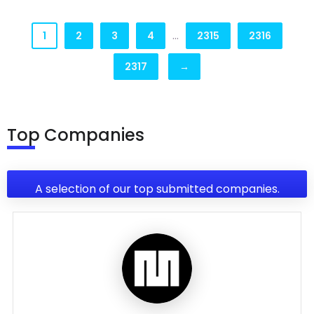
...
1
2
3
4
2315
2316
2317
→
Top Companies
A selection of our top submitted companies.