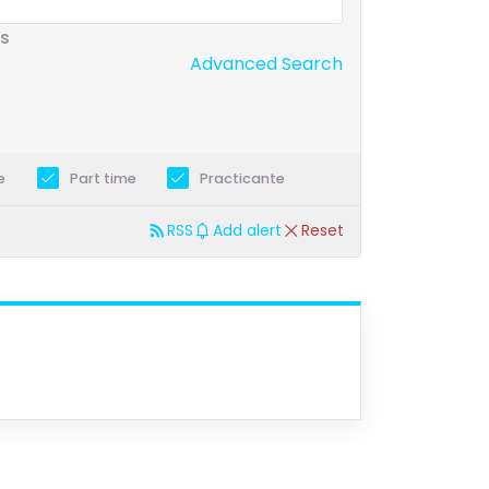
s
Advanced Search
e
Part time
Practicante
RSS
Add alert
Reset