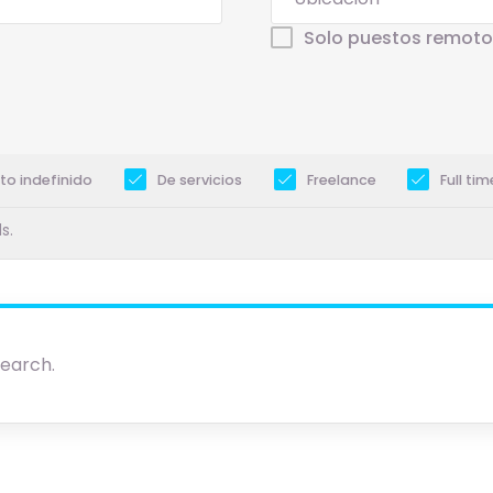
Solo puestos remoto
to indefinido
De servicios
Freelance
Full tim
s.
search.