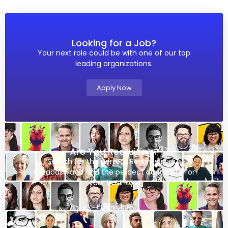
Looking for a Job?
Your next role could be with one of our top
leading organizations.
Apply Now
Are You Recruiting?
Search for the perfect Resume in our
database and find the perdect candidate for
your business.
Post a Job