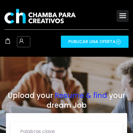
PUBLICAR UNA OFERTA
Upload your
Resume & find
your
dream Job