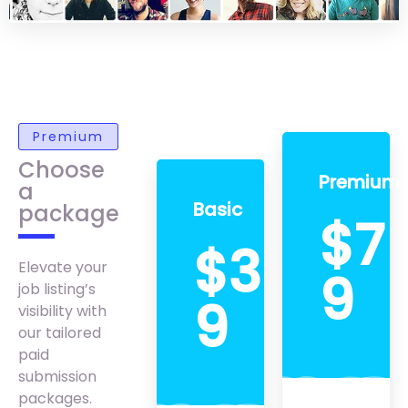
Premium
Choose
Premium
a
Basic
package
$7
$3
Elevate your
9
job listing’s
9
visibility with
our tailored
paid
submission
packages.