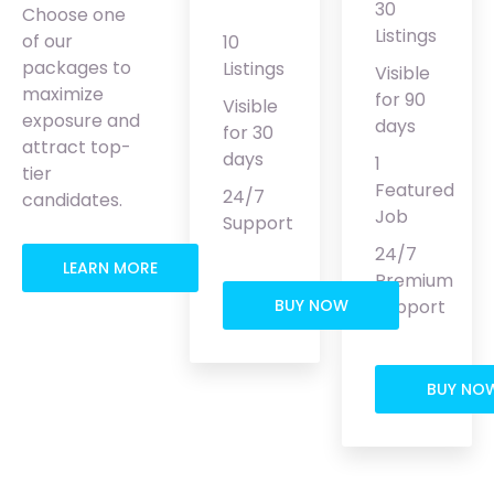
30
Choose one
Listings
of our
10
packages to
Listings
Visible
maximize
for 90
Visible
exposure and
days
for 30
attract top-
days
1
tier
Featured
24/7
candidates.
Job
Support
24/7
LEARN MORE
Premium
BUY NOW
Support
BUY NO