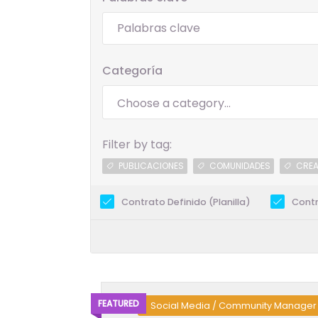
Categoría
Filter by tag:
PUBLICACIONES
COMUNIDADES
CREA
Contrato Definido (Planilla)
Contr
FEATURED
Social Media / Community Manager