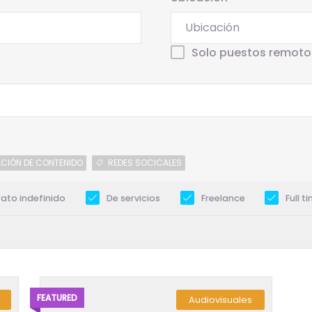
Solo puestos remoto
CIÓN DE CONTENIDO
REDES SOCICALES
ato indefinido
De servicios
Freelance
Full t
FEATURED
Audiovisuales