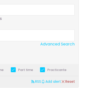
s
Advanced Search
ime
Part time
Practicante
RSS
Add alert
Reset